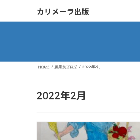
コ
ナ
カリメーラ出版
ン
ビ
テ
ゲ
ン
ー
ツ
シ
へ
ョ
ス
ン
キ
に
ッ
移
HOME
編集長ブログ
2022年2月
プ
動
2022年2月